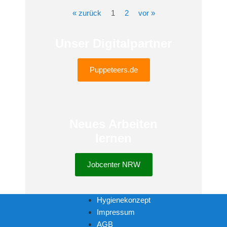
« zurück
1
2
vor »
Unser Digitalpartner
Puppeteers.de
Neues Arbeiten
lernen
Jobcenter NRW
Hygienekonzept
Impressum
AGB