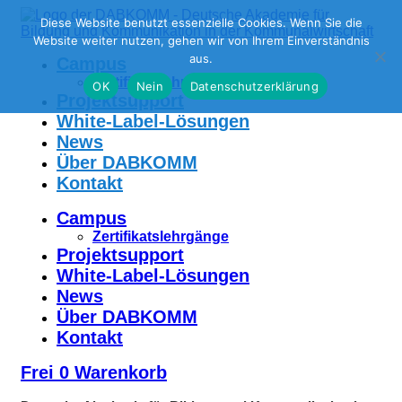
Zum
Diese Website benutzt essenzielle Cookies. Wenn Sie die
Inhalt
Website weiter nutzen, gehen wir von Ihrem Einverständnis
springen
aus.
Campus
Zertifikatslehrgänge
OK
Nein
Datenschutzerklärung
Projektsupport
White-Label-Lösungen
News
Über DABKOMM
Kontakt
Campus
Zertifikatslehrgänge
Projektsupport
White-Label-Lösungen
News
Über DABKOMM
Kontakt
Frei
0
Warenkorb